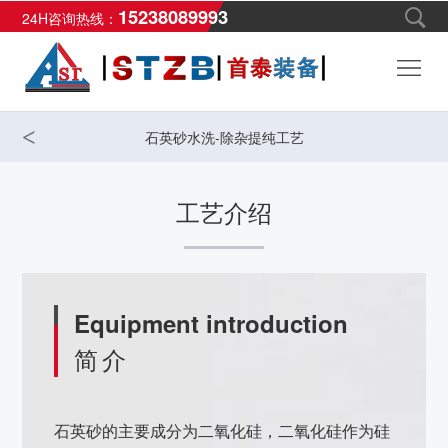
15238089993
24H咨询热线：
首
页
产
<
石英砂水洗-除杂提纯工艺
品
解
工艺介绍
中
决
工
心
方
程
新
案
案
闻
工
Equipment introduction
例
中
业
关
简介
心
服
于
联
石英砂的主要成分为二氧化硅，二氧化硅作为硅
务
我
系