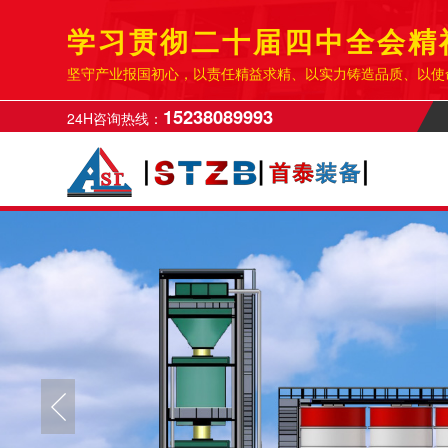
学习贯彻二十届四中全会精
坚守产业报国初心，以责任精益求精、以实力铸造品质、以使
15238089993
24H咨询热线：